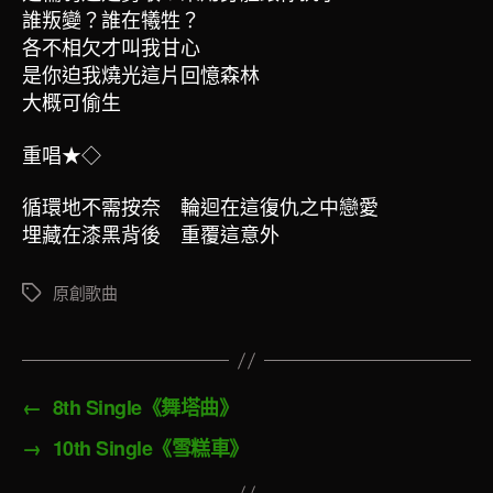
誰叛變？誰在犧牲？
各不相欠才叫我甘心
是你迫我燒光這片回憶森林
大概可偷生
重唱★◇
循環地不需按奈 輪迴在這復仇之中戀愛
埋藏在漆黑背後 重覆這意外
原創歌曲
標
籤
←
8th Single《舞塔曲》
→
10th Single《雪糕車》