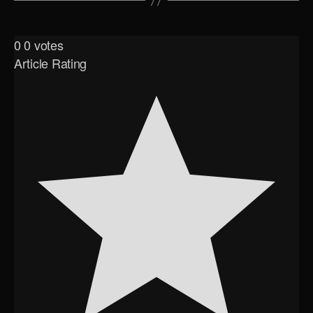
0
0
votes
Article Rating