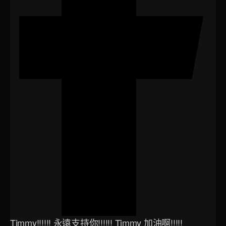
Timmy!!!!!! 永遠支持你!!!!!! Timmy 加油啊!!!!!