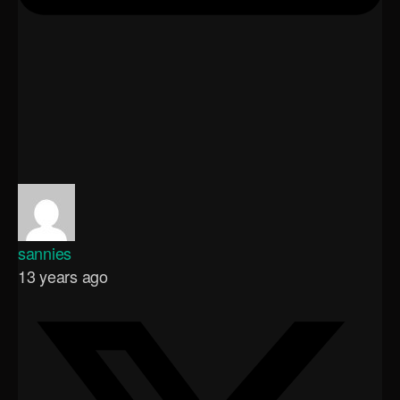
sannies
13 years ago