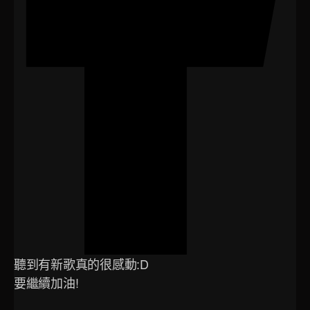
聽到有新歌真的很感動:D
要繼續加油!