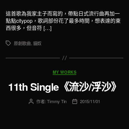
惡
者
佈
魔》〉
日
這首歌為我家主子而寫的，帶點日式流行曲再加一
中
期
點點citypop，歌詞部份花了最多時間，想表達的東
西很多，但音符 […]
原創歌曲
,
貓奴
標
籤
分
MY WORKS
類
11th Single《流沙/浮沙》
作者:
Timmy Tin
2015/11/01
文
文
章
章
作
發
者
佈
日