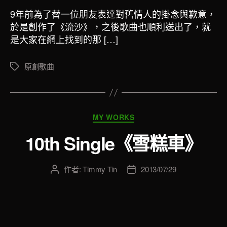
期
9年前為了替一位朋友表達對舊情人的掛念與歉意，
於是創作了《流沙》，之後歌曲也順利送出了，就
是大家在網上找到的那 […]
原創歌曲
標
籤
分
MY WORKS
類
10th Single《雪糕車》
作者:
Timmy Tin
2013/07/29
文
文
章
章
作
發
者
佈
日
期