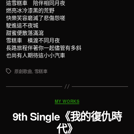
這雪糕車 陪伴相同月夜
燃亮冰冷漆黑的荒野
快樂笑容磨滅了悲傷怨嗟
駛進這不夜城
甜蜜便散落滿瀉
雪糕車 橫渡不同月夜
長路旅程伴著你一起儘管有多斜
也尚有人期待這小小汽車
原創歌曲
,
雪糕車
標
籤
分
MY WORKS
類
9th Single《我的復仇時
代》