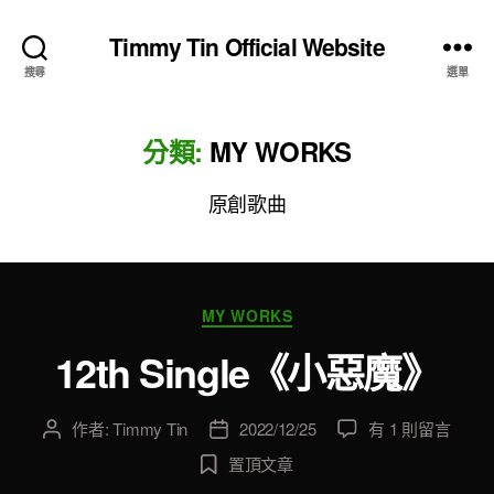
Timmy Tin Official Website
搜尋
選單
分類:
MY WORKS
原創歌曲
分
MY WORKS
類
12th Single《小惡魔》
在
作者:
Timmy Tin
2022/12/25
有 1 則留言
文
文
〈12th
章
章
置頂文章
Single《小
作
發