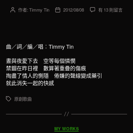
在
作者:
Timmy Tin
2012/08/08
有 13 則留言
文
文
〈9th
章
章
Single《我
作
發
的
者
佈
復
日
仇
期
曲／詞／編／唱
︰
Timmy Tin
時
代》〉
晝與夜愛下去 空等每個憐憫
中
禁錮在昨日裡 數算著重疊的傷痕
掏盡了情人的惻隱 倦嫌的聲線變成藥引
就此消失一起的快感
原創歌曲
標
籤
分
MY WORKS