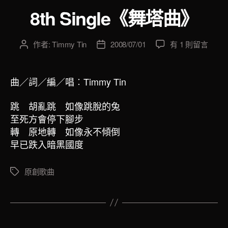
類
8th Single《舞塔曲》
在
作者:
Timmy Tin
2008/07/01
有 1 則留言
文
文
〈8th
章
章
Single《舞
作
發
塔
者
佈
曲／詞／編／唱
︰
Timmy Tin
曲》〉
日
中
期
跳 胡亂跳 如像跳脫的兔
至死方會停下腳步
轉 原地轉 如像永不傾倒
早已跌入暗黑國度
原創歌曲
標
籤