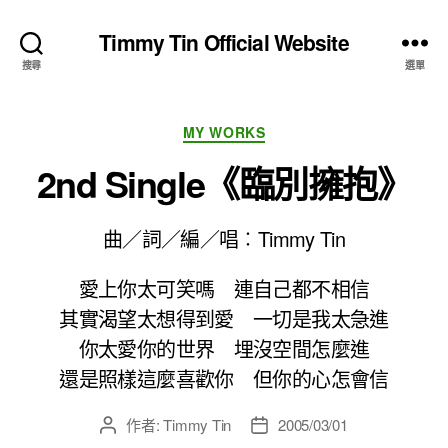
Timmy Tin Official Website
搜尋
選單
分
MY WORKS
類
2nd Single《臨別擁抱》
曲／詞／編／唱
︰
Timmy Tin
愛上你太可笑嗎 連自己都不相信
其實渴望太想得到愛 一切是我太急進
你太愛你的世界 埋沒空間怎麼進
還是照樣這麼喜歡你 但你的心怎會信
作者:
Timmy Tin
2005/03/01
文
文
章
章