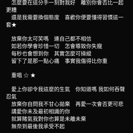
怎麼要在這分手一刻對我好 離別你會否比一起
更糟
還是我需要換個態度 喜歡你便要懂得習慣這一
套
★
放棄你太可笑嗎 連自己都不相信
如若你學會珍惜一切 怎會導致你失寵
每秒也會想到你 其實怎麼可操縱
留下了是那一點心痛 事實我傷得比你重
重唱
☆
★
愛上你卻令我這麼的生氣 你知道嗎 我如何吞聲
忍氣
放棄你自問我不甘心拋棄 再愛一次會否更可悲
講愛你未及最初相識的你
就算賭氣我對你也算是未離未棄
無奈到最後我承受不起