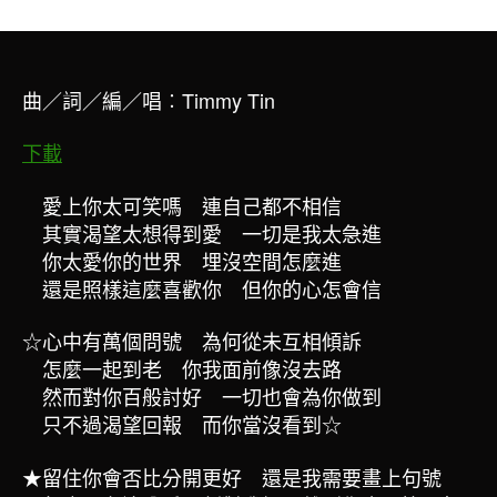
作
發
者
佈
日
曲／詞／編／唱︰Timmy Tin
期
下載
愛上你太可笑嗎 連自己都不相信
其實渴望太想得到愛 一切是我太急進
你太愛你的世界 埋沒空間怎麼進
還是照樣這麼喜歡你 但你的心怎會信
☆
心中有萬個問號 為何從未互相傾訴
怎麼一起到老 你我面前像沒去路
然而對你百般討好 一切也會為你做到
只不過渴望回報 而你當沒看到
☆
★
留住你會否比分開更好 還是我需要畫上句號