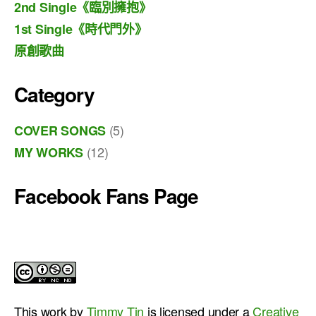
2nd Single《臨別擁抱》
1st Single《時代門外》
原創歌曲
Category
(5)
COVER SONGS
(12)
MY WORKS
Facebook Fans Page
This work by
Timmy Tin
is licensed under a
Creative